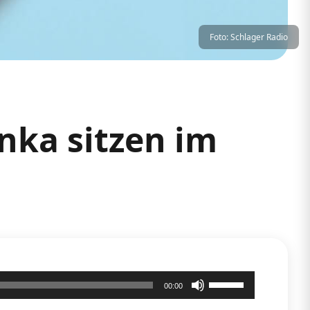
Foto: Schlager Radio
Inka sitzen im
Pfeiltasten
00:00
Hoch/Runter