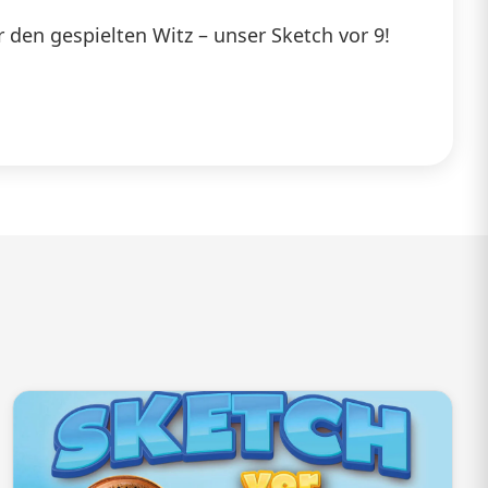
benutzen,
den gespielten Witz – unser Sketch vor 9!
um
die
Lautstärke
zu
regeln.