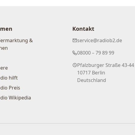
hmen
Kontakt
Vermarktung &
service@radiob2.de
nen
08000 – 79 89 99
Pfalzburger Straße 43-44
iere
10717 Berlin
dio hilft
Deutschland
dio Preis
dio Wikipedia