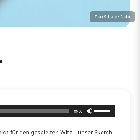
Foto: Schlager Radio
r
Pfeiltasten
00:00
Hoch/Runter
benutzen,
dt für den gespielten Witz – unser Sketch
um