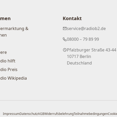
hmen
Kontakt
Vermarktung &
service@radiob2.de
nen
08000 – 79 89 99
Pfalzburger Straße 43-44
iere
10717 Berlin
dio hilft
Deutschland
dio Preis
dio Wikipedia
Impressum
Datenschutz
AGB
Widerrufsbelehrung
Teilnahmebedingungen
Cookie