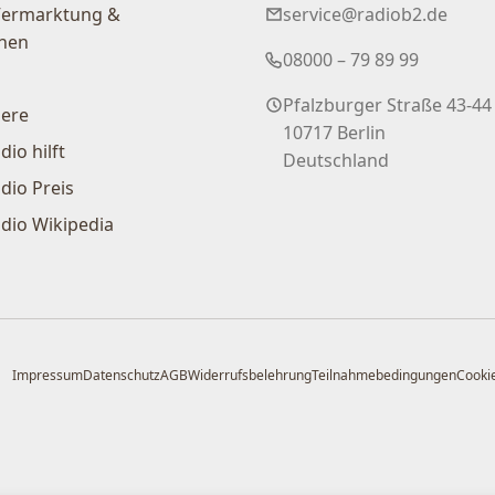
Vermarktung &
service@radiob2.de
nen
08000 – 79 89 99
Pfalzburger Straße 43-44
iere
10717 Berlin
dio hilft
Deutschland
dio Preis
dio Wikipedia
Impressum
Datenschutz
AGB
Widerrufsbelehrung
Teilnahmebedingungen
Cookie