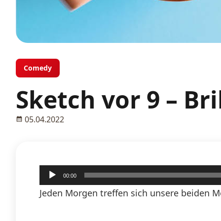
Comedy
Sketch vor 9 – Bri
05.04.2022
Audio-
00:00
Player
Jeden Morgen treffen sich unsere beiden M