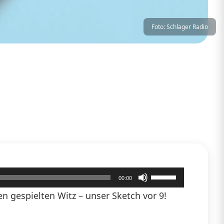
Foto: Schlager Radio
Pfeiltasten
00:00
Hoch/Runter
 gespielten Witz – unser Sketch vor 9!
benutzen,
um