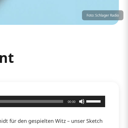
Foto: Schlager Radio
nt
Pfeiltasten
00:00
Hoch/Runter
benutzen,
dt für den gespielten Witz – unser Sketch
um