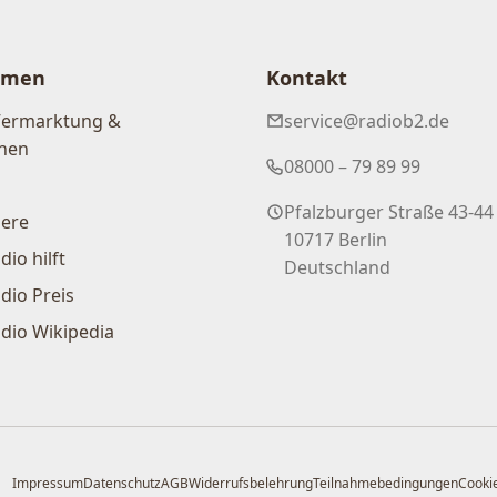
hmen
Kontakt
Vermarktung &
service@radiob2.de
nen
08000 – 79 89 99
Pfalzburger Straße 43-44
iere
10717 Berlin
dio hilft
Deutschland
dio Preis
dio Wikipedia
Impressum
Datenschutz
AGB
Widerrufsbelehrung
Teilnahmebedingungen
Cookie