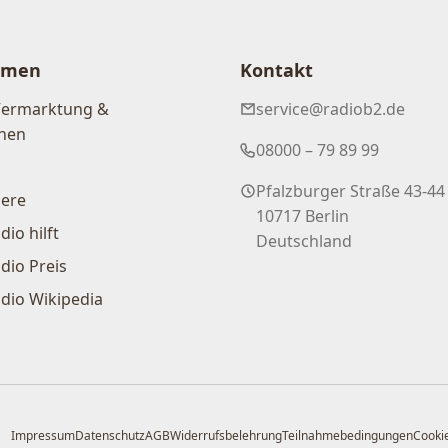
hmen
Kontakt
Vermarktung &
service@radiob2.de
nen
08000 – 79 89 99
Pfalzburger Straße 43-44
iere
10717 Berlin
dio hilft
Deutschland
dio Preis
dio Wikipedia
Impressum
Datenschutz
AGB
Widerrufsbelehrung
Teilnahmebedingungen
Cookie