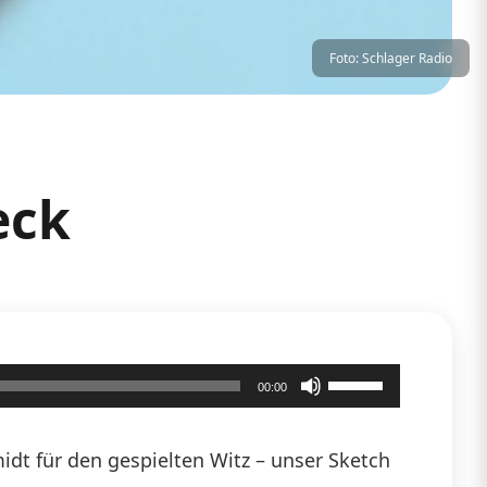
Foto: Schlager Radio
eck
Pfeiltasten
00:00
Hoch/Runter
benutzen,
dt für den gespielten Witz – unser Sketch
um