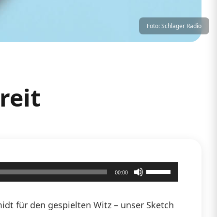
Foto: Schlager Radio
reit
Pfeiltasten
00:00
Hoch/Runter
benutzen,
dt für den gespielten Witz – unser Sketch
um