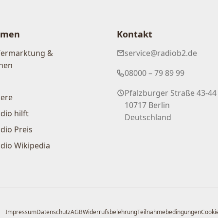
hmen
Kontakt
Vermarktung &
service@radiob2.de
nen
08000 – 79 89 99
Pfalzburger Straße 43-44
iere
10717 Berlin
dio hilft
Deutschland
dio Preis
dio Wikipedia
Impressum
Datenschutz
AGB
Widerrufsbelehrung
Teilnahmebedingungen
Cookie