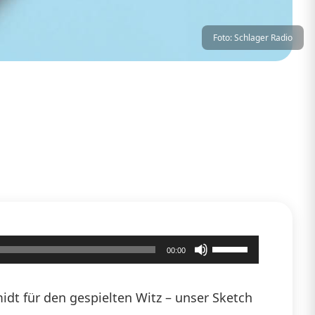
Foto: Schlager Radio
Pfeiltasten
00:00
Hoch/Runter
benutzen,
dt für den gespielten Witz – unser Sketch
um