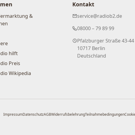
hmen
Kontakt
Vermarktung &
service@radiob2.de
nen
08000 – 79 89 99
Pfalzburger Straße 43-44
iere
10717 Berlin
dio hilft
Deutschland
dio Preis
dio Wikipedia
Impressum
Datenschutz
AGB
Widerrufsbelehrung
Teilnahmebedingungen
Cookie