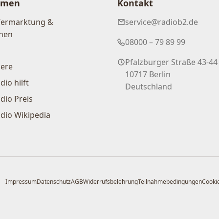
hmen
Kontakt
Vermarktung &
service@radiob2.de
nen
08000 – 79 89 99
Pfalzburger Straße 43-44
iere
10717 Berlin
dio hilft
Deutschland
dio Preis
dio Wikipedia
Impressum
Datenschutz
AGB
Widerrufsbelehrung
Teilnahmebedingungen
Cookie