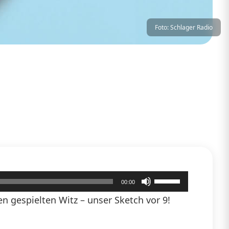
Foto: Schlager Radio
Pfeiltasten
00:00
Hoch/Runter
 gespielten Witz – unser Sketch vor 9!
benutzen,
um