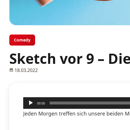
Comedy
Sketch vor 9 – Di
18.03.2022
Audio-
00:00
Player
Jeden Morgen treffen sich unsere beiden M