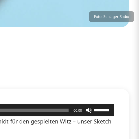
Foto: Schlager Radio
Pfeiltasten
00:00
Hoch/Runter
dt für den gespielten Witz – unser Sketch
benutzen,
um