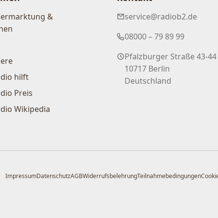
Vermarktung &
service@radiob2.de
nen
08000 – 79 89 99
Pfalzburger Straße 43-44
iere
10717 Berlin
dio hilft
Deutschland
dio Preis
dio Wikipedia
Impressum
Datenschutz
AGB
Widerrufsbelehrung
Teilnahmebedingungen
Cookie