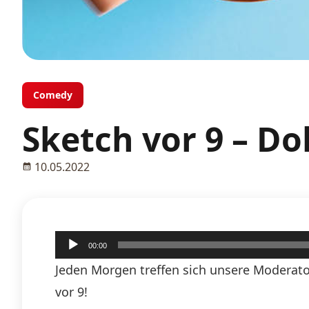
Comedy
Sketch vor 9 – Do
10.05.2022
Audio-
00:00
Player
Jeden Morgen treffen sich unsere Moderato
vor 9!