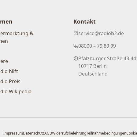
hmen
Kontakt
Vermarktung &
service@radiob2.de
nen
08000 – 79 89 99
Pfalzburger Straße 43-44
iere
10717 Berlin
dio hilft
Deutschland
dio Preis
dio Wikipedia
Impressum
Datenschutz
AGB
Widerrufsbelehrung
Teilnahmebedingungen
Cookie