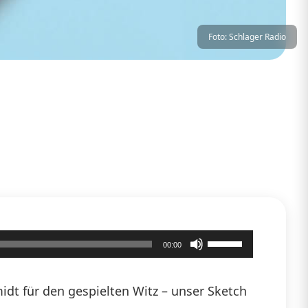
Foto: Schlager Radio
Pfeiltasten
00:00
Hoch/Runter
benutzen,
dt für den gespielten Witz – unser Sketch
um