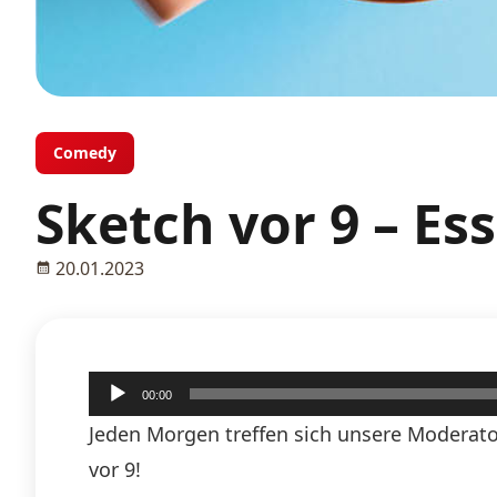
Comedy
Sketch vor 9 – Es
20.01.2023
Audio-
00:00
Player
Jeden Morgen treffen sich unsere Moderato
vor 9!