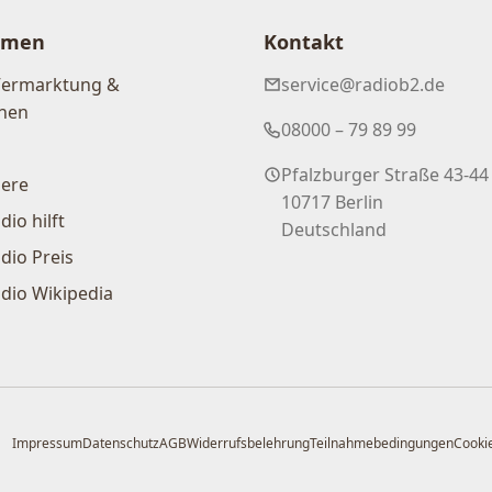
hmen
Kontakt
Vermarktung &
service@radiob2.de
nen
08000 – 79 89 99
Pfalzburger Straße 43-44
iere
10717 Berlin
dio hilft
Deutschland
dio Preis
dio Wikipedia
Impressum
Datenschutz
AGB
Widerrufsbelehrung
Teilnahmebedingungen
Cookie