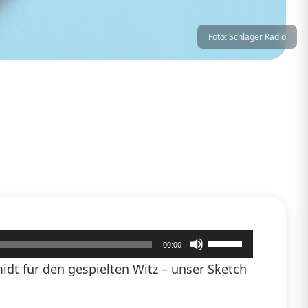
Foto: Schlager Radio
Pfeiltasten
00:00
Hoch/Runter
dt für den gespielten Witz – unser Sketch
benutzen,
um