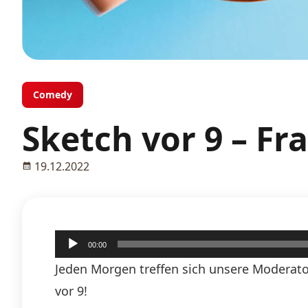
Comedy
Sketch vor 9 – Fr
19.12.2022
Audio-
00:00
Player
Jeden Morgen treffen sich unsere Moderato
vor 9!