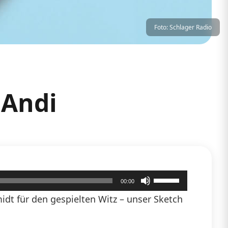
Foto: Schlager Radio
 Andi
Pfeiltasten
00:00
Hoch/Runter
dt für den gespielten Witz – unser Sketch
benutzen,
um