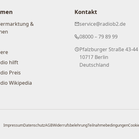
hmen
Kontakt
Vermarktung &
service@radiob2.de
nen
08000 – 79 89 99
Pfalzburger Straße 43-44
iere
10717 Berlin
dio hilft
Deutschland
dio Preis
dio Wikipedia
Impressum
Datenschutz
AGB
Widerrufsbelehrung
Teilnahmebedingungen
Cookie