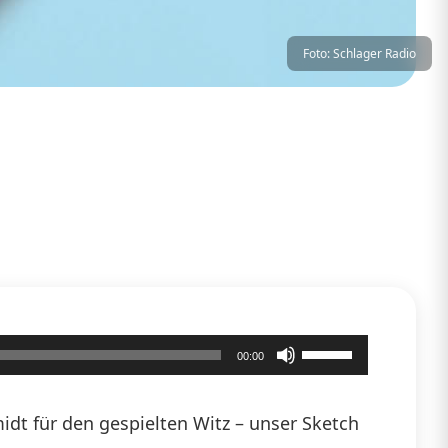
Foto: Schlager Radio
Pfeiltasten
00:00
Hoch/Runter
benutzen,
dt für den gespielten Witz – unser Sketch
um