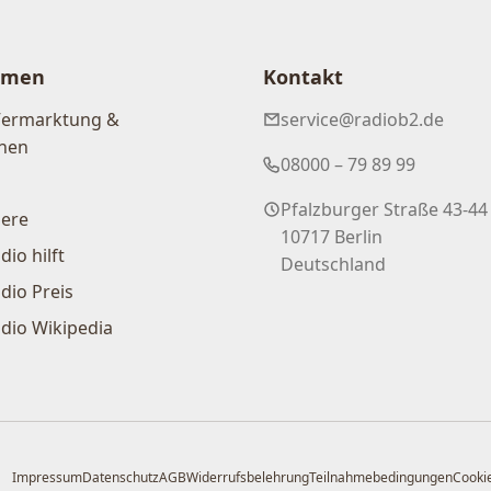
hmen
Kontakt
Vermarktung &
service@radiob2.de
nen
08000 – 79 89 99
Pfalzburger Straße 43-44
iere
10717 Berlin
dio hilft
Deutschland
dio Preis
dio Wikipedia
Impressum
Datenschutz
AGB
Widerrufsbelehrung
Teilnahmebedingungen
Cookie