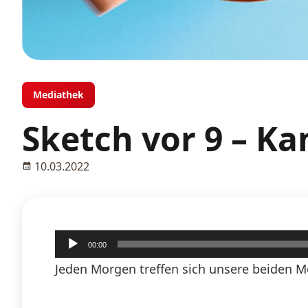
Mediathek
Sketch vor 9 – K
10.03.2022
Audio-
00:00
Player
Jeden Morgen treffen sich unsere beiden M