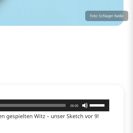
Foto: Schlager Radio
Pfeiltasten
00:00
Hoch/Runter
 gespielten Witz – unser Sketch vor 9!
benutzen,
um