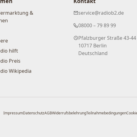
hmen
Kontakt
Vermarktung &
service@radiob2.de
nen
08000 – 79 89 99
Pfalzburger Straße 43-44
iere
10717 Berlin
dio hilft
Deutschland
dio Preis
dio Wikipedia
Impressum
Datenschutz
AGB
Widerrufsbelehrung
Teilnahmebedingungen
Cookie