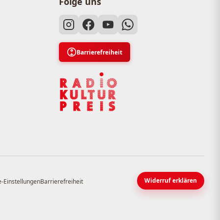
Folge uns
Barrierefreiheit
Widerruf erklären
-Einstellungen
Barrierefreiheit