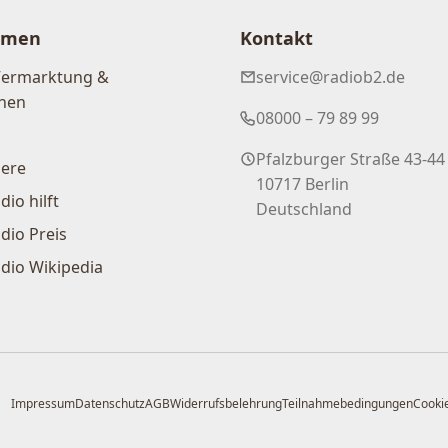
hmen
Kontakt
Vermarktung &
service@radiob2.de
nen
08000 – 79 89 99
Pfalzburger Straße 43-44
iere
10717 Berlin
dio hilft
Deutschland
dio Preis
dio Wikipedia
Impressum
Datenschutz
AGB
Widerrufsbelehrung
Teilnahmebedingungen
Cookie