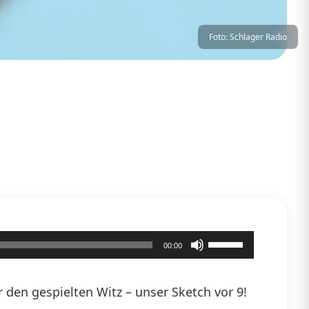
Foto: Schlager Radio
Pfeiltasten
00:00
Hoch/Runter
benutzen,
den gespielten Witz – unser Sketch vor 9!
um