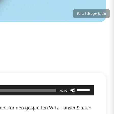
Foto: Schlager Radio
Pfeiltasten
00:00
Hoch/Runter
benutzen,
dt für den gespielten Witz – unser Sketch
um