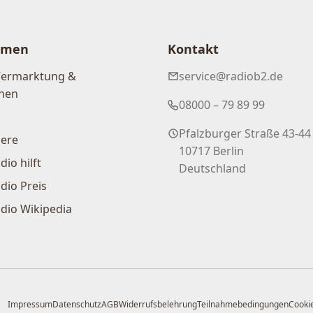
hmen
Kontakt
Vermarktung &
service@radiob2.de
nen
08000 – 79 89 99
Pfalzburger Straße 43-44
iere
10717 Berlin
dio hilft
Deutschland
dio Preis
dio Wikipedia
Impressum
Datenschutz
AGB
Widerrufsbelehrung
Teilnahmebedingungen
Cookie