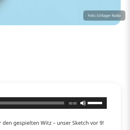
Foto: Schlager Radio
Pfeiltasten
00:00
Hoch/Runter
benutzen,
den gespielten Witz – unser Sketch vor 9!
um