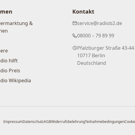
hmen
Kontakt
Vermarktung &
service@radiob2.de
nen
08000 – 79 89 99
Pfalzburger Straße 43-44
iere
10717 Berlin
dio hilft
Deutschland
dio Preis
dio Wikipedia
Impressum
Datenschutz
AGB
Widerrufsbelehrung
Teilnahmebedingungen
Cookie