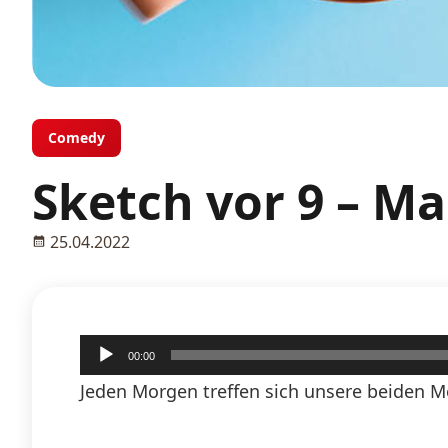
Comedy
Sketch vor 9 – M
25.04.2022
Audio-
00:00
Player
Jeden Morgen treffen sich unsere beiden M