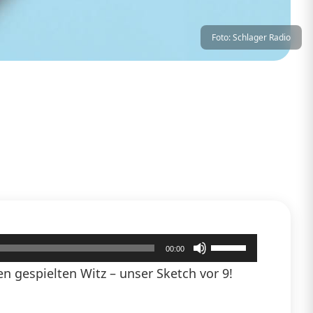
Foto: Schlager Radio
Pfeiltasten
00:00
Hoch/Runter
 gespielten Witz – unser Sketch vor 9!
benutzen,
um