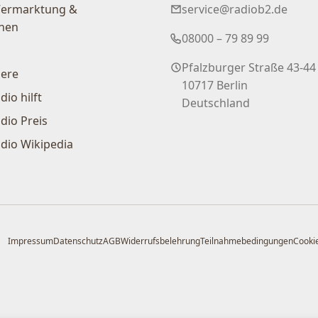
Vermarktung &
service@radiob2.de
nen
08000 – 79 89 99
Pfalzburger Straße 43-44
iere
10717 Berlin
dio hilft
Deutschland
dio Preis
dio Wikipedia
Impressum
Datenschutz
AGB
Widerrufsbelehrung
Teilnahmebedingungen
Cookie