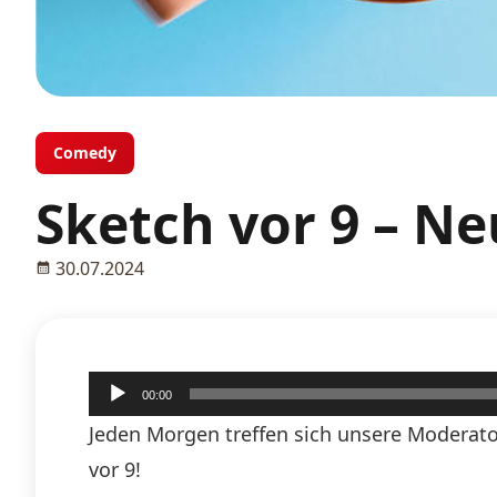
Comedy
Sketch vor 9 – Ne
30.07.2024
Audio-
00:00
Player
Jeden Morgen treffen sich unsere Moderato
vor 9!