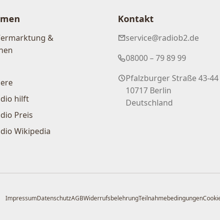
hmen
Kontakt
Vermarktung &
service@radiob2.de
nen
08000 – 79 89 99
Pfalzburger Straße 43-44
iere
10717 Berlin
dio hilft
Deutschland
dio Preis
dio Wikipedia
Impressum
Datenschutz
AGB
Widerrufsbelehrung
Teilnahmebedingungen
Cookie