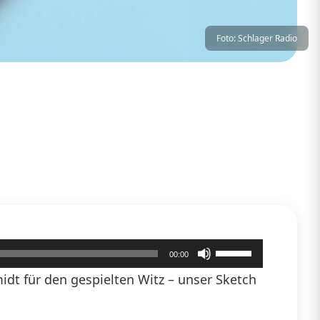
Foto: Schlager Radio
Pfeiltasten
00:00
Hoch/Runter
dt für den gespielten Witz – unser Sketch
benutzen,
um