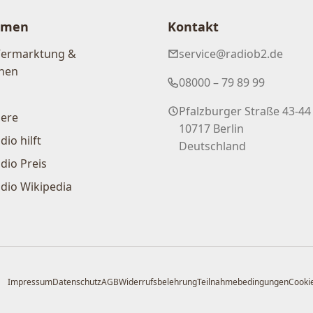
hmen
Kontakt
Vermarktung &
service@radiob2.de
nen
08000 – 79 89 99
Pfalzburger Straße 43-44
iere
10717 Berlin
dio hilft
Deutschland
dio Preis
dio Wikipedia
Impressum
Datenschutz
AGB
Widerrufsbelehrung
Teilnahmebedingungen
Cookie