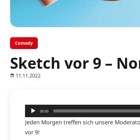
Comedy
Sketch vor 9 – N
11.11.2022
Audio-
00:00
Player
Jeden Morgen treffen sich unsere Moderato
vor 9!