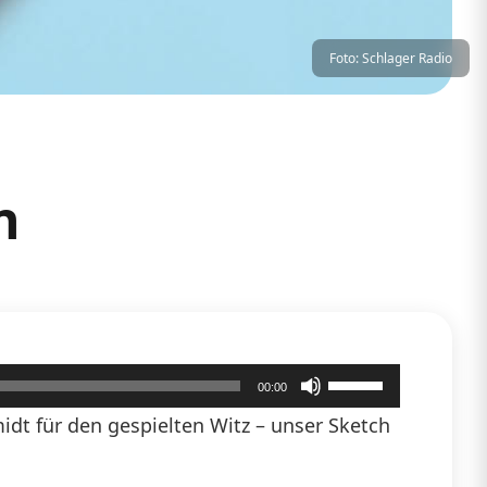
Foto: Schlager Radio
n
Pfeiltasten
00:00
Hoch/Runter
dt für den gespielten Witz – unser Sketch
benutzen,
um