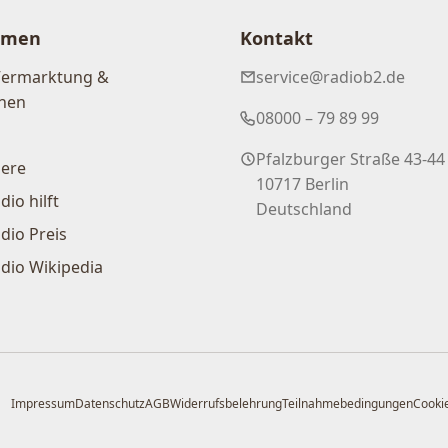
hmen
Kontakt
Vermarktung &
service@radiob2.de
nen
08000 – 79 89 99
Pfalzburger Straße 43-44
iere
10717 Berlin
dio hilft
Deutschland
dio Preis
dio Wikipedia
Impressum
Datenschutz
AGB
Widerrufsbelehrung
Teilnahmebedingungen
Cookie