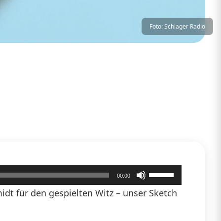
Foto: Schlager Radio
Pfeiltasten
00:00
Hoch/Runter
dt für den gespielten Witz – unser Sketch
benutzen,
um