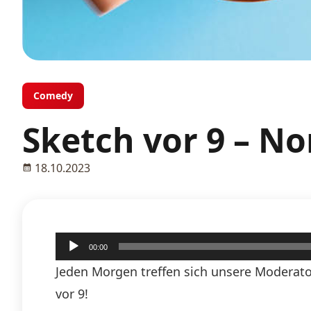
Comedy
Sketch vor 9 – N
18.10.2023
Audio-
00:00
Player
Jeden Morgen treffen sich unsere Moderato
vor 9!