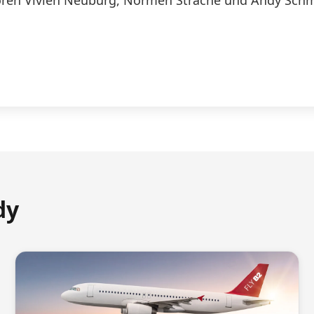
ren Vivien Neuburg, Normen Sträche und Andy Schmi
dy