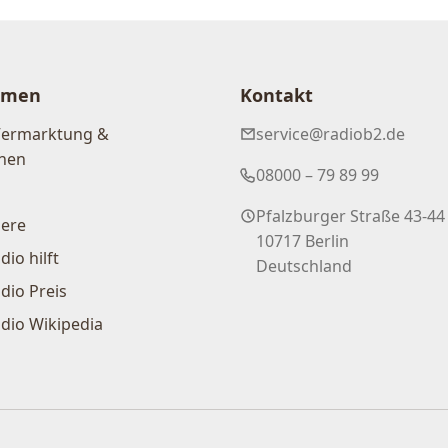
hmen
Kontakt
Vermarktung &
service@radiob2.de
nen
08000 – 79 89 99
Pfalzburger Straße 43-44
iere
10717 Berlin
dio hilft
Deutschland
dio Preis
dio Wikipedia