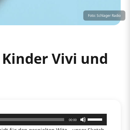
Foto: Schlager Radio
 Kinder Vivi und
Pfeiltasten
00:00
Hoch/Runter