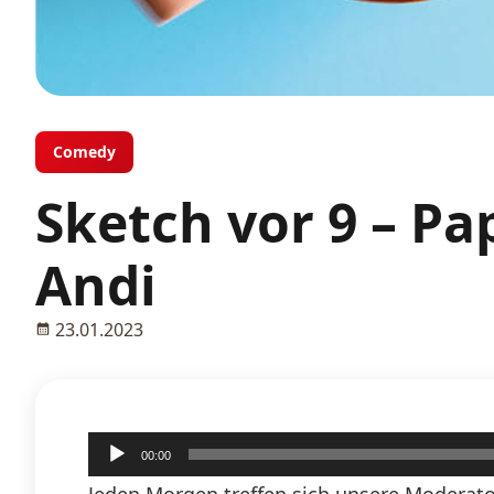
Comedy
Sketch vor 9 – P
Andi
23.01.2023
Audio-
00:00
Player