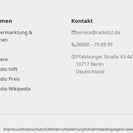
hmen
Kontakt
Vermarktung &
service@radiob2.de
nen
08000 – 79 89 99
Pfalzburger Straße 43-44
iere
10717 Berlin
dio hilft
Deutschland
dio Preis
dio Wikipedia
Impressum
Datenschutz
AGB
Widerrufsbelehrung
Teilnahmebedingungen
Cookie