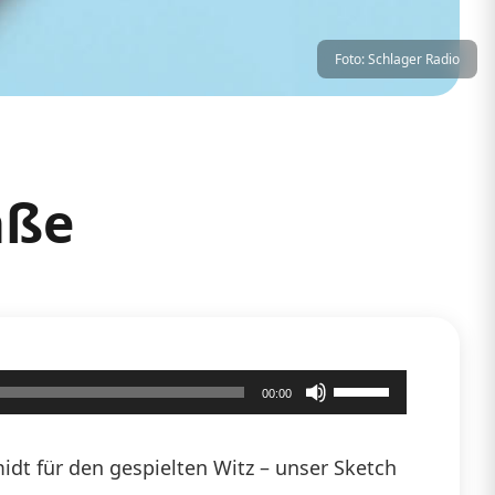
Foto: Schlager Radio
aße
Pfeiltasten
00:00
Hoch/Runter
benutzen,
dt für den gespielten Witz – unser Sketch
um