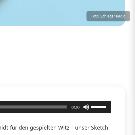
Foto: Schlager Radio
Pfeiltasten
00:00
Hoch/Runter
benutzen,
dt für den gespielten Witz – unser Sketch
um