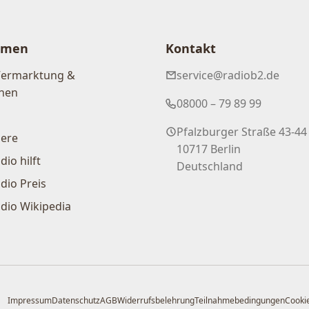
hmen
Kontakt
Vermarktung &
service@radiob2.de
nen
08000 – 79 89 99
Pfalzburger Straße 43-44
iere
10717 Berlin
dio hilft
Deutschland
dio Preis
dio Wikipedia
Impressum
Datenschutz
AGB
Widerrufsbelehrung
Teilnahmebedingungen
Cookie