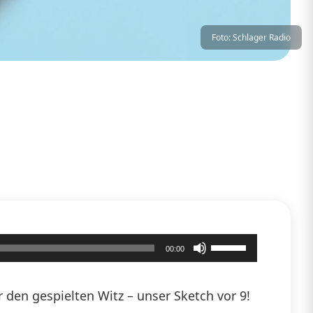
Foto: Schlager Radio
Pfeiltasten
00:00
Hoch/Runter
benutzen,
den gespielten Witz – unser Sketch vor 9!
um