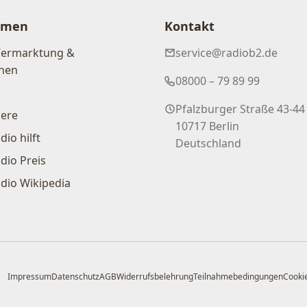
hmen
Kontakt
Vermarktung &
service@radiob2.de
nen
08000 – 79 89 99
Pfalzburger Straße 43-44
iere
10717 Berlin
dio hilft
Deutschland
dio Preis
dio Wikipedia
Impressum
Datenschutz
AGB
Widerrufsbelehrung
Teilnahmebedingungen
Cookie