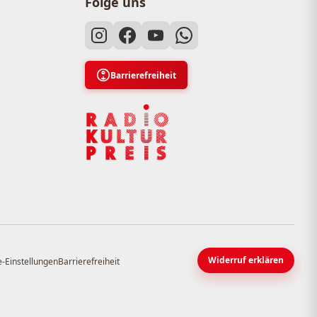
Folge uns
Barrierefreiheit
Widerruf erklären
-Einstellungen
Barrierefreiheit