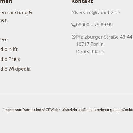
hmen
Kontakt
Vermarktung &
service@radiob2.de
nen
08000 – 79 89 99
Pfalzburger Straße 43-44
iere
10717 Berlin
dio hilft
Deutschland
dio Preis
dio Wikipedia
Impressum
Datenschutz
AGB
Widerrufsbelehrung
Teilnahmebedingungen
Cookie