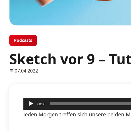
Podcasts
Sketch vor 9 – Tu
07.04.2022
Audio-
00:00
Player
Jeden Morgen treffen sich unsere beiden M