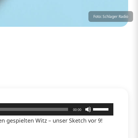
Foto: Schlager Radio
Pfeiltasten
00:00
Hoch/Runter
 gespielten Witz – unser Sketch vor 9!
benutzen,
um