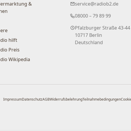
Vermarktung &
service@radiob2.de
nen
08000 – 79 89 99
Pfalzburger Straße 43-44
iere
10717 Berlin
dio hilft
Deutschland
dio Preis
dio Wikipedia
Impressum
Datenschutz
AGB
Widerrufsbelehrung
Teilnahmebedingungen
Cookie