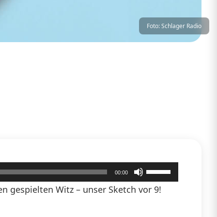
Foto: Schlager Radio
Pfeiltasten
00:00
Hoch/Runter
 gespielten Witz – unser Sketch vor 9!
benutzen,
um