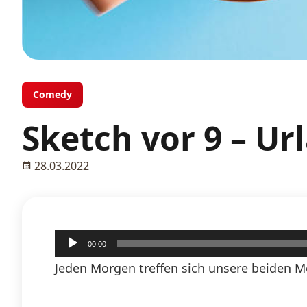
Comedy
Sketch vor 9 – Ur
28.03.2022
Audio-
00:00
Player
Jeden Morgen treffen sich unsere beiden M