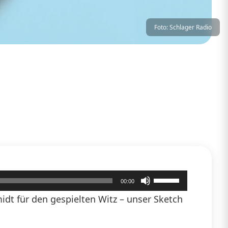
Foto: Schlager Radio
Pfeiltasten
00:00
Hoch/Runter
dt für den gespielten Witz – unser Sketch
benutzen,
um