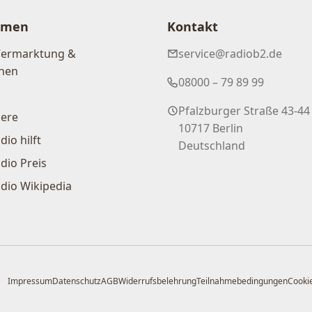
hmen
Kontakt
Vermarktung &
service@radiob2.de
nen
08000 – 79 89 99
Pfalzburger Straße 43-44
iere
10717 Berlin
dio hilft
Deutschland
dio Preis
dio Wikipedia
Impressum
Datenschutz
AGB
Widerrufsbelehrung
Teilnahmebedingungen
Cookie