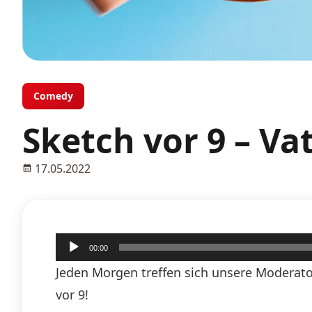
Comedy
Sketch vor 9 – Va
17.05.2022
Audio-
00:00
Player
Jeden Morgen treffen sich unsere Moderato
vor 9!