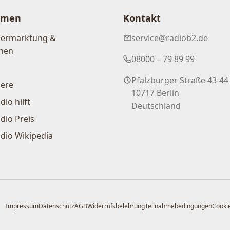
hmen
Kontakt
Vermarktung &
service@radiob2.de
nen
08000 – 79 89 99
Pfalzburger Straße 43-44
iere
10717 Berlin
dio hilft
Deutschland
dio Preis
dio Wikipedia
Impressum
Datenschutz
AGB
Widerrufsbelehrung
Teilnahmebedingungen
Cookie