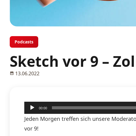
Podcasts
Sketch vor 9 – Zo
13.06.2022
Audio-
00:00
Player
Jeden Morgen treffen sich unsere Moderato
vor 9!