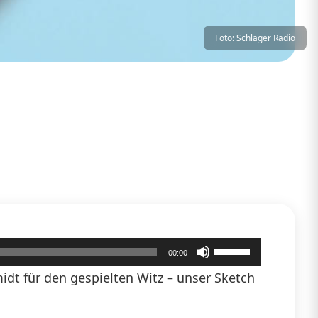
Foto: Schlager Radio
Pfeiltasten
00:00
Hoch/Runter
dt für den gespielten Witz – unser Sketch
benutzen,
um