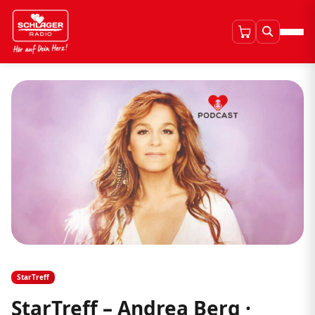
StarTreff
StarTreff – Andrea Berg ·