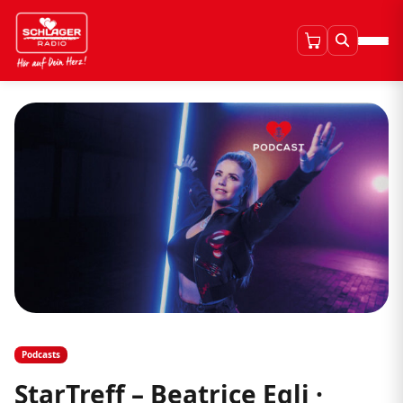
Podcasts
StarTreff – Beatrice Egli ·