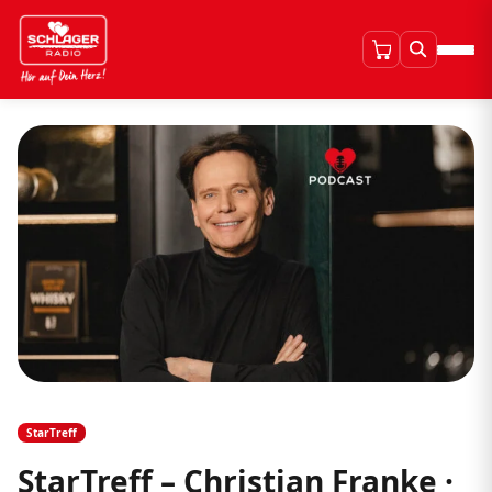
StarTreff
StarTreff – Christian Franke ·