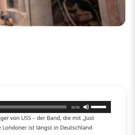
Pfeiltasten
00:00
Hoch/Runter
er von US5 – der Band, die mit „Just
benutzen,
 Londoner ist längst in Deutschland
um