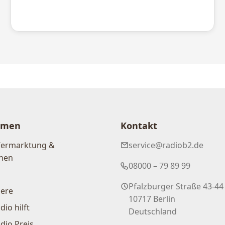
hmen
Kontakt
Vermarktung &
service@radiob2.de
nen
08000 – 79 89 99
Pfalzburger Straße 43-44
iere
10717 Berlin
dio hilft
Deutschland
dio Preis