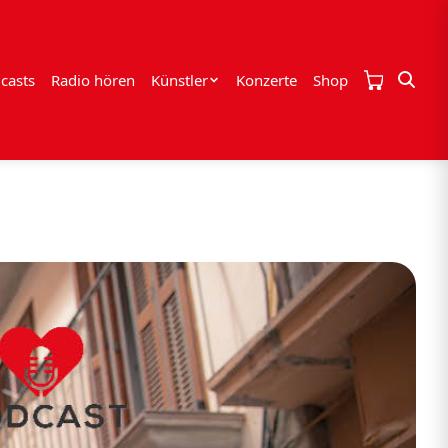
casts
Radio hören
Künstler
Konzerte
Shop