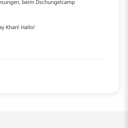
h gesungen, beim Dschungelcamp
die
Lautstärke
Jay Khan! Hallo!
zu
regeln.