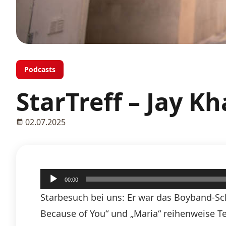
Podcasts
StarTreff – Jay Kh
02.07.2025
Audio-
00:00
Player
Starbesuch bei uns: Er war das Boyband-Sch
Because of You“ und „Maria“ reihenweise T