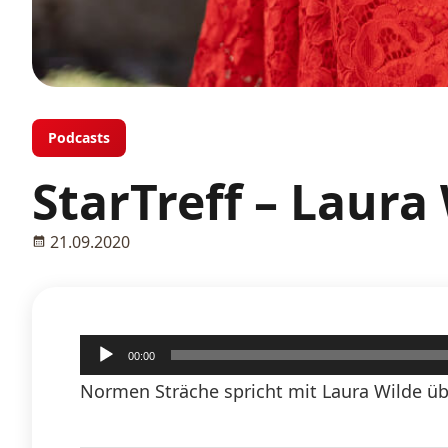
Podcasts
StarTreff – Laura
21.09.2020
Audio-
00:00
Player
Normen Sträche spricht mit Laura Wilde ü