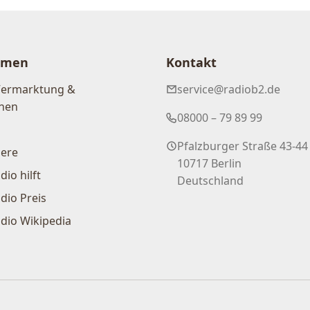
hmen
Kontakt
Vermarktung &
service@radiob2.de
nen
08000 – 79 89 99
Pfalzburger Straße 43-44
iere
10717 Berlin
dio hilft
Deutschland
dio Preis
dio Wikipedia