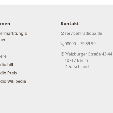
hmen
Kontakt
Vermarktung &
service@radiob2.de
nen
08000 – 79 89 99
Pfalzburger Straße 43-44
iere
10717 Berlin
dio hilft
Deutschland
dio Preis
dio Wikipedia