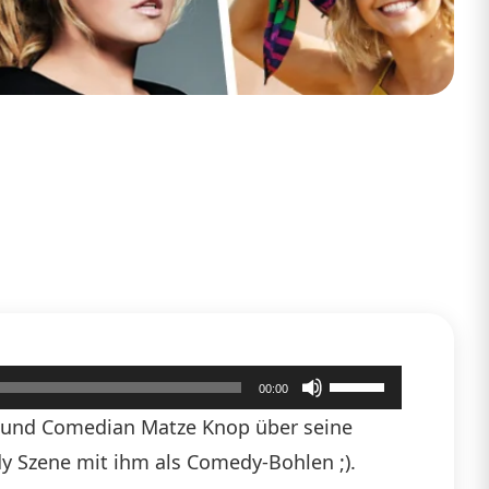
Pfeiltasten
00:00
Hoch/Runter
 und Comedian Matze Knop über seine
benutzen,
 Szene mit ihm als Comedy-Bohlen ;).
um