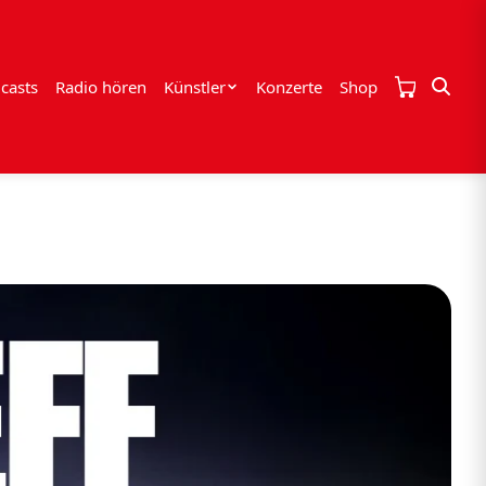
casts
Radio hören
Künstler
Konzerte
Shop