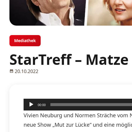
Mediathek
StarTreff – Matz
20.10.2022
Audio-
00:00
Player
Vivien Neuburg und Normen Sträche vom N
neue Show „Mut zur Lücke“ und eine mögli