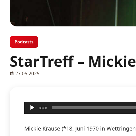
Podcasts
StarTreff – Micki
27.05.2025
Audio-
00:00
Player
Mickie Krause (*18. Juni 1970 in Wettringe