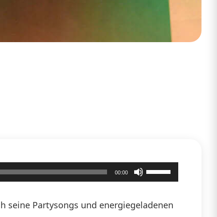
Pfeiltasten
00:00
Hoch/Runter
benutzen,
urch seine Partysongs und energiegeladenen
um