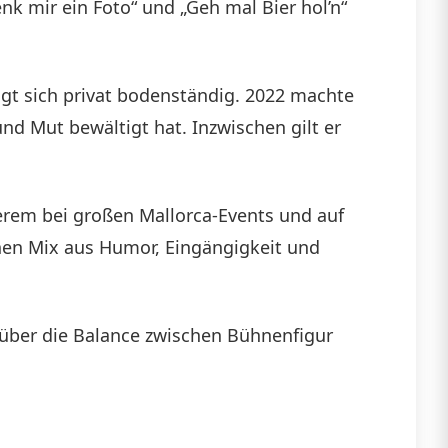
enk mir ein Foto“ und „Geh mal Bier hol’n“
die
Lautstärke
igt sich privat bodenständig. 2022 machte
zu
und Mut bewältigt hat. Inzwischen gilt er
regeln.
nderem bei großen Mallorca-Events und auf
chen Mix aus Humor, Eingängigkeit und
 über die Balance zwischen Bühnenfigur