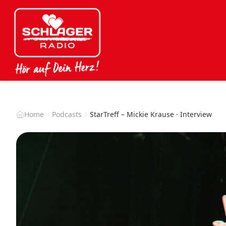
Home
Podcasts
StarTreff – Mickie Krause · Interview