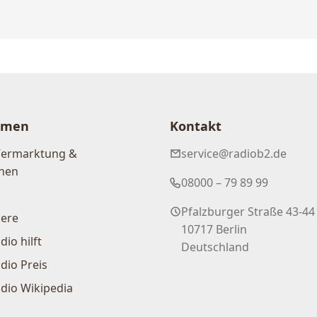
hmen
Kontakt
Vermarktung &
service@radiob2.de
nen
08000 – 79 89 99
Pfalzburger Straße 43-44
iere
10717 Berlin
dio hilft
Deutschland
dio Preis
dio Wikipedia