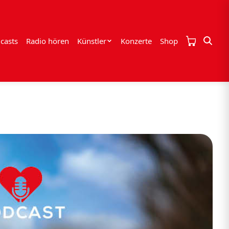
casts
Radio hören
Künstler
Konzerte
Shop