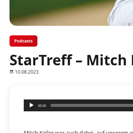
Podcasts
StarTreff – Mitch 
10.08.2023
Audio-
00:00
Player
Mitch Keller war auch dabei, auf unserem