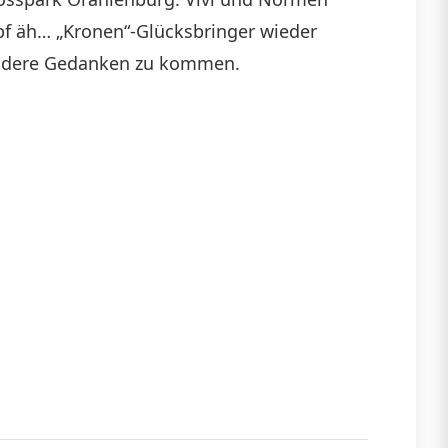
opf äh… „Kronen“-Glücksbringer wieder
die
 andere Gedanken zu kommen.
Lautstärke
zu
regeln.