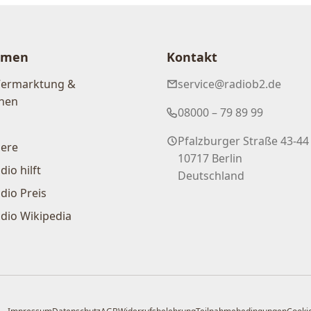
hmen
Kontakt
Vermarktung &
service@radiob2.de
nen
08000 – 79 89 99
Pfalzburger Straße 43-44
iere
10717 Berlin
dio hilft
Deutschland
dio Preis
dio Wikipedia