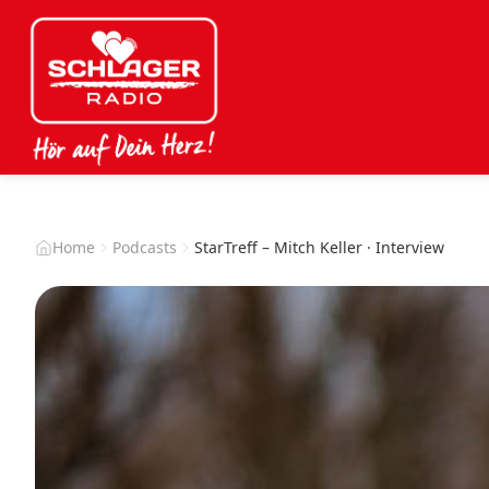
Home
Podcasts
StarTreff – Mitch Keller · Interview