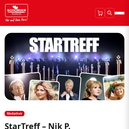
Mediathek
StarTreff – Nik P.