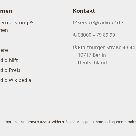
hmen
Kontakt
Vermarktung &
service@radiob2.de
nen
08000 – 79 89 99
Pfalzburger Straße 43-44
iere
10717 Berlin
dio hilft
Deutschland
dio Preis
dio Wikipedia
Impressum
Datenschutz
AGB
Widerrufsbelehrung
Teilnahmebedingungen
Cookie