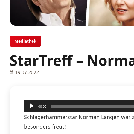
Mediathek
StarTreff – Norm
19.07.2022
Audio-
00:00
Player
Schlagerhammerstar Norman Langen war zu 
besonders freut!