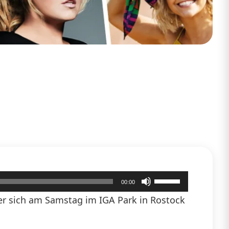
Pfeiltasten
00:00
Hoch/Runter
r sich am Samstag im IGA Park in Rostock
benutzen,
um