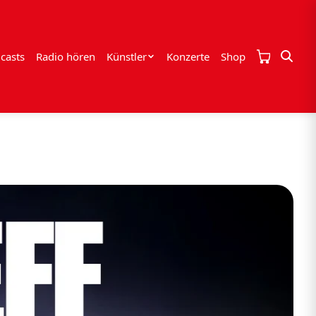
casts
Radio hören
Künstler
Konzerte
Shop