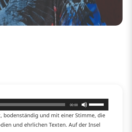
Pfeiltasten
00:00
Hoch/Runter
t, bodenständig und mit einer Stimme, die
benutzen,
dien und ehrlichen Texten. Auf der Insel
um