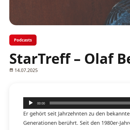
Podcasts
StarTreff – Olaf B
14.07.2025
Audio-
00:00
Player
Er gehört seit Jahrzehnten zu den bekannt
Generationen berührt. Seit den 1980er-Jahr