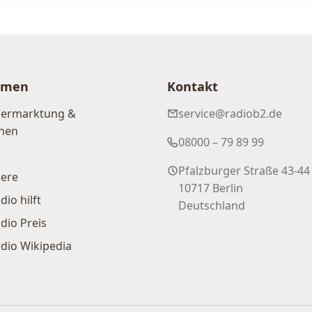
hmen
Kontakt
Vermarktung &
service@radiob2.de
nen
08000 – 79 89 99
Pfalzburger Straße 43-44
iere
10717 Berlin
dio hilft
Deutschland
dio Preis
dio Wikipedia