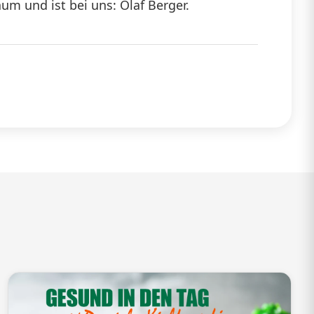
äum und ist bei uns: Olaf Berger.
die
Lautstärke
zu
regeln.