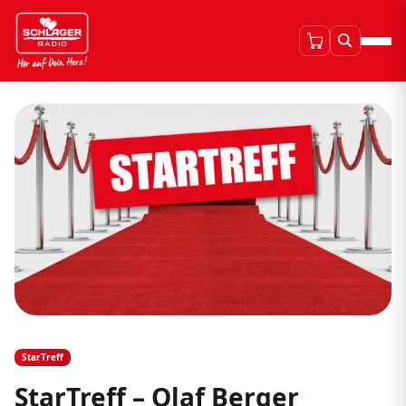
StarTreff
StarTreff – Olaf Berger