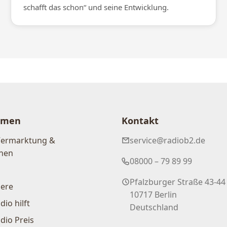
schafft das schon“ und seine Entwicklung.
hmen
Kontakt
Vermarktung &
service@radiob2.de
nen
08000 – 79 89 99
Pfalzburger Straße 43-44
iere
10717 Berlin
dio hilft
Deutschland
dio Preis