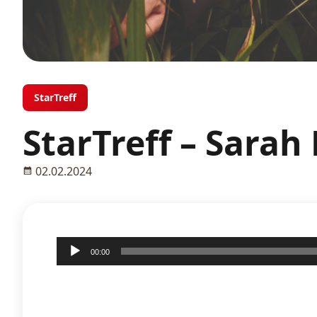
StarTreff
StarTreff – Sarah
02.02.2024
Audio-
00:00
Player