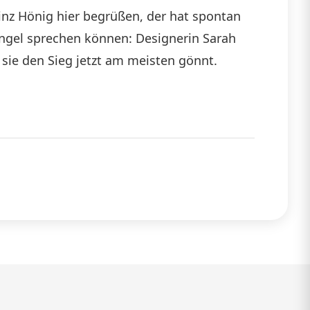
inz Hönig hier begrüßen, der hat spontan
die
ngel sprechen können: Designerin Sarah
Lautstärke
sie den Sieg jetzt am meisten gönnt.
zu
regeln.