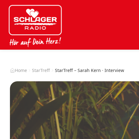
Home
StarTreff
StarTreff – Sarah Kern · Interview