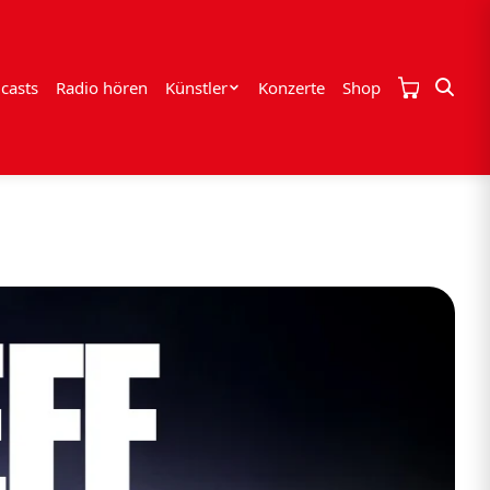
casts
Radio hören
Künstler
Konzerte
Shop