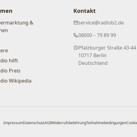
hmen
Kontakt
Vermarktung &
service@radiob2.de
nen
08000 – 79 89 99
Pfalzburger Straße 43-44
iere
10717 Berlin
dio hilft
Deutschland
dio Preis
dio Wikipedia
Impressum
Datenschutz
AGB
Widerrufsbelehrung
Teilnahmebedingungen
Cookie