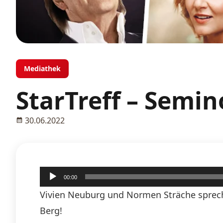
Mediathek
StarTreff – Semin
30.06.2022
Audio-
00:00
Player
Vivien Neuburg und Normen Sträche sprech
Berg!