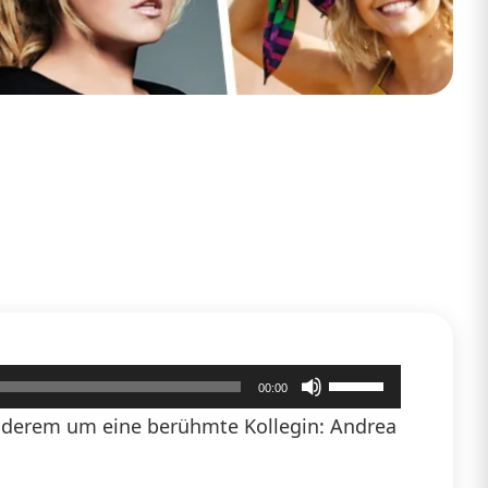
Pfeiltasten
00:00
Hoch/Runter
anderem um eine berühmte Kollegin: Andrea
benutzen,
um