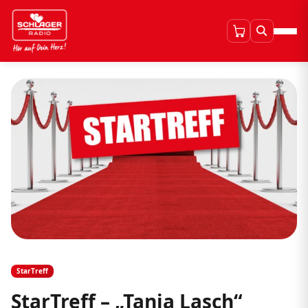
StarTreff
StarTreff – „Tanja Lasch“