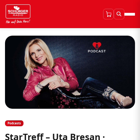
Podcasts
StarTreff – Uta Bresan ·