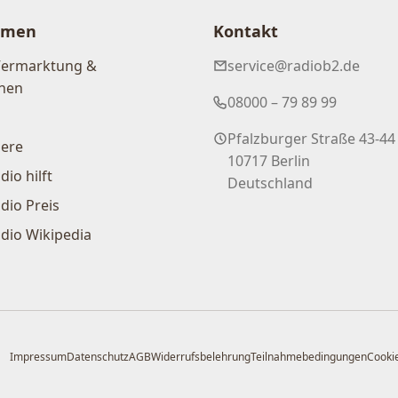
hmen
Kontakt
Vermarktung &
service@radiob2.de
nen
08000 – 79 89 99
Pfalzburger Straße 43-44
iere
10717 Berlin
dio hilft
Deutschland
dio Preis
dio Wikipedia
Impressum
Datenschutz
AGB
Widerrufsbelehrung
Teilnahmebedingungen
Cookie