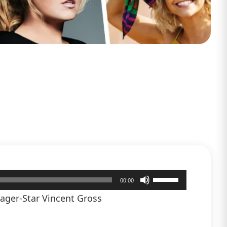
Pfeiltasten
00:00
Hoch/Runter
ager-Star Vincent Gross
benutzen,
um