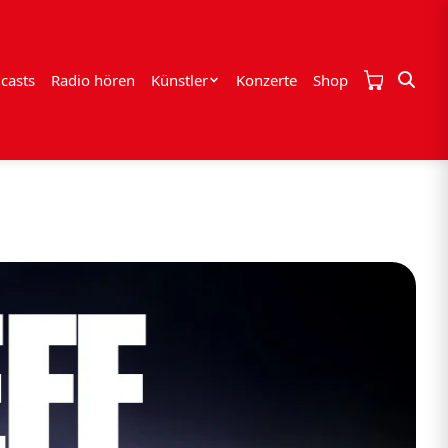
casts
Radio hören
Künstler
Konzerte
Shop