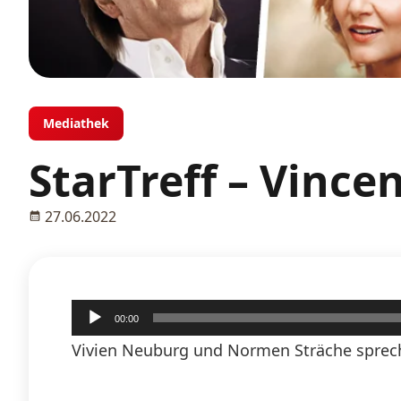
Mediathek
StarTreff – Vince
27.06.2022
Audio-
00:00
Player
Vivien Neuburg und Normen Sträche sprech