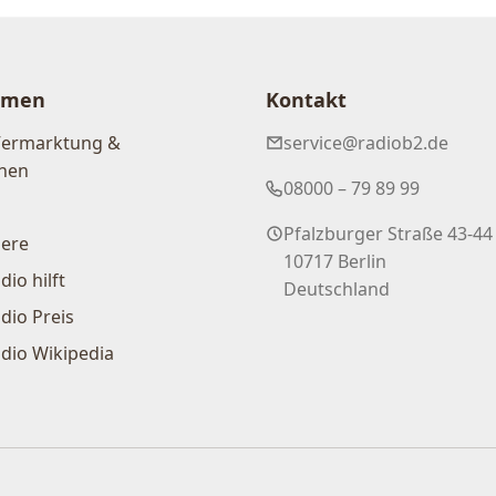
hmen
Kontakt
Vermarktung &
service@radiob2.de
nen
08000 – 79 89 99
Pfalzburger Straße 43-44
iere
10717 Berlin
dio hilft
Deutschland
dio Preis
dio Wikipedia