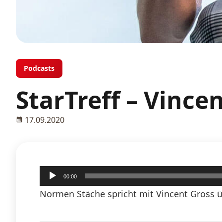
Podcasts
StarTreff – Vince
17.09.2020
Audio-
00:00
Player
Normen Stäche spricht mit Vincent Gross 