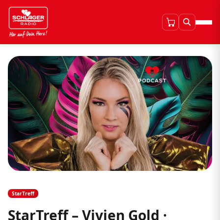
StarTreff
StarTreff – Vivien Gold ·