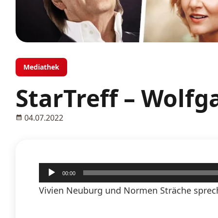
Mediathek
StarTreff – Wolfg
04.07.2022
Audio-
00:00
Player
Vivien Neuburg und Normen Sträche sprech