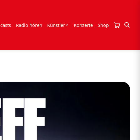
casts
Radio hören
Künstler
Konzerte
Shop