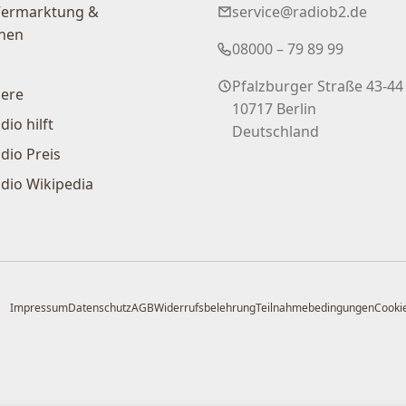
Vermarktung &
service@radiob2.de
nen
08000 – 79 89 99
Pfalzburger Straße 43-44
iere
10717 Berlin
dio hilft
Deutschland
dio Preis
dio Wikipedia
Impressum
Datenschutz
AGB
Widerrufsbelehrung
Teilnahmebedingungen
Cookie