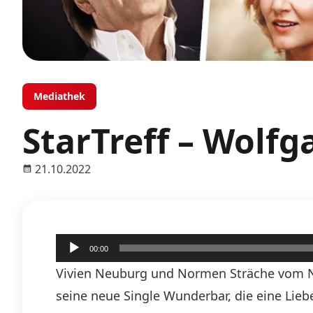
Mediathek
StarTreff – Wolfg
21.10.2022
Audio-
00:00
Player
Vivien Neuburg und Normen Sträche vom N
seine neue Single Wunderbar, die eine Liebe