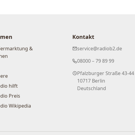
hmen
Kontakt
Vermarktung &
service@radiob2.de
nen
08000 – 79 89 99
Pfalzburger Straße 43-44
iere
10717 Berlin
dio hilft
Deutschland
dio Preis
dio Wikipedia