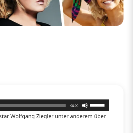
Pfeiltasten
00:00
Hoch/Runter
tar Wolfgang Ziegler unter anderem über
benutzen,
um