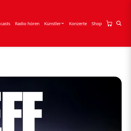
casts
Radio hören
Künstler
Konzerte
Shop